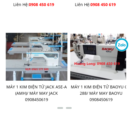
Liên Hệ:
0908 450 619
Liên Hệ:
0908 450 619
SẢN PHẨM BÁN CHẠY
-
MÁY 1 KIM ĐIỆN TỬ JACK A5E-A
MÁY 1 KIM ĐIỆN TỬ BAOYU G
G
(AMH)/ MÁY MAY JACK
288/ MÁY MAY BAOYU
0908450619
0908450619
LIÊN KẾT FANPAGE