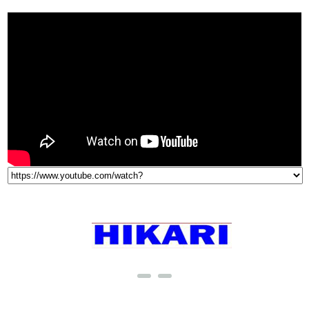
THƯƠNG HIỆU NỔI TIẾNG
LIÊN HỆ