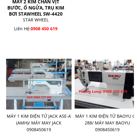
MÁY 2 KIM CHÂN VỊT
BƯỚC, Ổ NGỬA, TRỤ KIM
BƠI STAWHEEL SW-4420
STAR WHEEL
Liên Hệ:
0908 450 619
SẢN PHẨM BÁN CHẠY
-
MÁY 1 KIM ĐIỆN TỬ JACK A5E-A
MÁY 1 KIM ĐIỆN TỬ BAOYU G
G
(AMH)/ MÁY MAY JACK
288/ MÁY MAY BAOYU
0908450619
0908450619