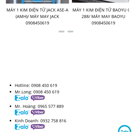
-
MÁY 1 KIM ĐIỆN TỬ JACK A5E-A
MÁY 1 KIM ĐIỆN TỬ BAOYU G
G
(AMH)/ MÁY MAY JACK
288/ MÁY MAY BAOYU
0908450619
0908450619
LIÊN KẾT FANPAGE
HỖ TRỢ TRỰC TUYẾN
Hotline:
0908 450 619
Mr.Long:
0908 450 619
Mr. Hoàng:
0965 577 889
Kinh Doanh:
0932 758 816