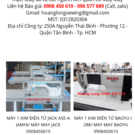
Liên hệ Báo giá:
0908 450 619 - 096 577 889
(Call, zalo)
Gmail:
hoanglongsewing@gmail.com
MST: 0312820304
Địa chỉ Công ty: 250A Nguyễn Thái Bình - Phường 12 -
Quận Tân Bình - Tp. HCM
SẢN PHẨM BÁN CHẠY
-
MÁY 1 KIM ĐIỆN TỬ JACK A5E-A
MÁY 1 KIM ĐIỆN TỬ BAOYU G
G
(AMH)/ MÁY MAY JACK
288/ MÁY MAY BAOYU
0908450619
0908450619