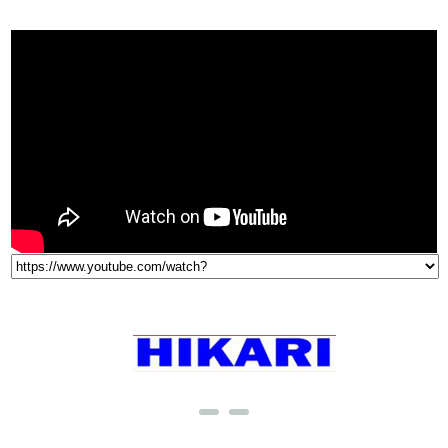
VIDEO
THƯƠNG HIỆU NỔI TIẾNG