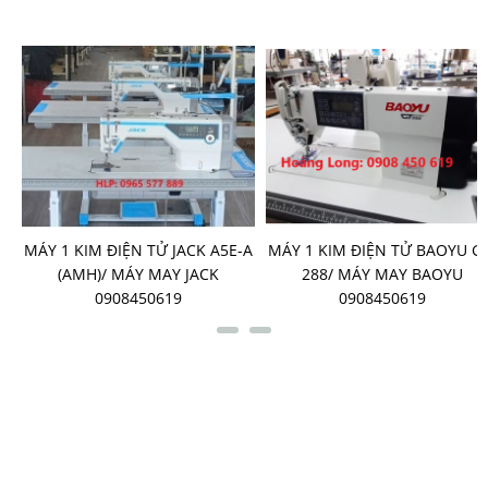
-
MÁY 1 KIM ĐIỆN TỬ JACK A5E-A
MÁY 1 KIM ĐIỆN TỬ BAOYU G
G
(AMH)/ MÁY MAY JACK
288/ MÁY MAY BAOYU
0908450619
0908450619
LIÊN KẾT FANPAGE
HỖ TRỢ TRỰC TUYẾN