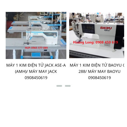
-
MÁY 1 KIM ĐIỆN TỬ JACK A5E-A
MÁY 1 KIM ĐIỆN TỬ BAOYU G
G
(AMH)/ MÁY MAY JACK
288/ MÁY MAY BAOYU
0908450619
0908450619
LIÊN KẾT FANPAGE
HỖ TRỢ TRỰC TUYẾN