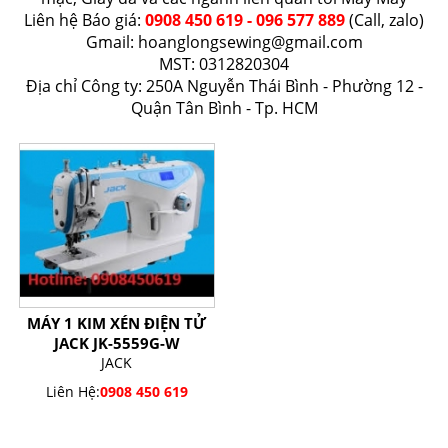
Liên hệ Báo giá:
0908 450 619 - 096 577 889
(Call, zalo)
Gmail:
hoanglongsewing@gmail.com
MST: 0312820304
Địa chỉ Công ty: 250A Nguyễn Thái Bình - Phường 12 -
Quận Tân Bình - Tp. HCM
MÁY 1 KIM XÉN ĐIỆN TỬ
JACK JK-5559G-W
JACK
Liên Hệ:
0908 450 619
SẢN PHẨM BÁN CHẠY