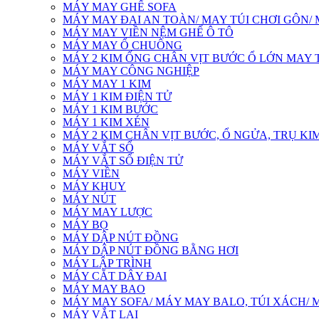
MÁY MAY GHẾ SOFA
MÁY MAY ĐAI AN TOÀN/ MAY TÚI CHƠI GÔN/
MÁY MAY VIỀN NỆM GHẾ Ô TÔ
MÁY MAY Ổ CHUÔNG
MÁY 2 KIM ỐNG CHÂN VỊT BƯỚC Ổ LỚN MAY T
MÁY MAY CÔNG NGHIỆP
MÁY MAY 1 KIM
MÁY 1 KIM ĐIỆN TỬ
MÁY 1 KIM BƯỚC
MÁY 1 KIM XÉN
MÁY 2 KIM CHÂN VỊT BƯỚC, Ổ NGỬA, TRỤ KIM
MÁY VẮT SỔ
MÁY VẮT SỔ ĐIỆN TỬ
MÁY VIỀN
MÁY KHUY
MÁY NÚT
MÁY MAY LƯỢC
MÁY BỌ
MÁY DẬP NÚT ĐỒNG
MÁY DẬP NÚT ĐỒNG BẰNG HƠI
MÁY LẬP TRÌNH
MÁY CẮT DÂY ĐAI
MÁY MAY BAO
MÁY MAY SOFA/ MÁY MAY BALO, TÚI XÁCH/ 
MÁY VẮT LAI