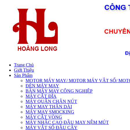
Trang Chủ
Giới Thiệu
Sản Phẩm
MOTOR MÁY MAY/ MOTOR MÁY VẮT SỔ/ MOTOR 
ĐÈN MÁY MAY
BÀN MÁY MAY CÔNG NGHIỆP
MÁY CẮT ĐĨA
MÁY QUẤN CHÂN NÚT
MÁY MAY THÂN DÀI
MÁY MAY SMOCKING
MÁY CẮT VÒNG
MÁY NHẤC CAO ĐẦU MAY NỆM MÚT
MÁY VẮT SỔ ĐẦU CÂY