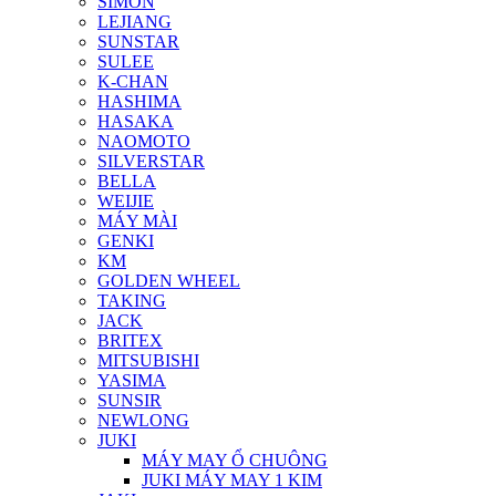
SIMON
LEJIANG
SUNSTAR
SULEE
K-CHAN
HASHIMA
HASAKA
NAOMOTO
SILVERSTAR
BELLA
WEIJIE
MÁY MÀI
GENKI
KM
GOLDEN WHEEL
TAKING
JACK
BRITEX
MITSUBISHI
YASIMA
SUNSIR
NEWLONG
JUKI
MÁY MAY Ổ CHUÔNG
JUKI MÁY MAY 1 KIM