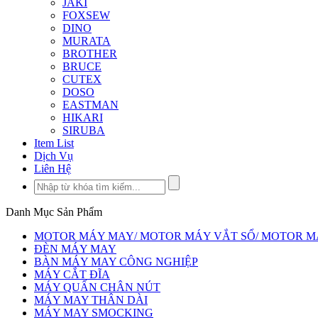
JAKI
FOXSEW
DINO
MURATA
BROTHER
BRUCE
CUTEX
DOSO
EASTMAN
HIKARI
SIRUBA
Item List
Dịch Vụ
Liên Hệ
Danh Mục Sản Phẩm
MOTOR MÁY MAY/ MOTOR MÁY VẮT SỔ/ MOTOR MÁY 
ĐÈN MÁY MAY
BÀN MÁY MAY CÔNG NGHIỆP
MÁY CẮT ĐĨA
MÁY QUẤN CHÂN NÚT
MÁY MAY THÂN DÀI
MÁY MAY SMOCKING