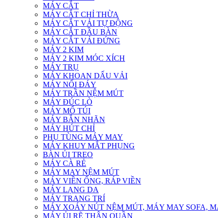
MÁY CẮT
MÁY CẮT CHỈ THỪA
MÁY CẮT VẢI TỰ ĐỘNG
MÁY CẮT ĐẦU BÀN
MÁY CẮT VẢI ĐỨNG
MÁY 2 KIM
MÁY 2 KIM MÓC XÍCH
MÁY TRỤ
MÁY KHOAN DẤU VẢI
MÁY NỐI ĐÁY
MÁY TRẦN NỆM MÚT
MÁY ĐÚC LÒ
MÁY MỔ TÚI
MÁY BẮN NHÃN
MÁY HÚT CHỈ
PHỤ TÙNG MÁY MAY
MÁY KHUY MẮT PHỤNG
BÀN ỦI TREO
MÁY CÀ RẺ
MÁY MAY NỆM MÚT
MÁY VIỀN ỐNG, RÁP VIỀN
MÁY LẠNG DA
MÁY TRANG TRÍ
MÁY XOÁY NÚT NỆM MÚT, MÁY MAY SOFA, MÁY
MÁY ỦI RẼ THÂN QUẦN