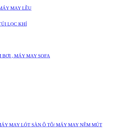
 MÁY MAY LỀU
ÚI LỌC KHÍ
 BƠI , MÁY MAY SOFA
MÁY MAY LÓT SÀN Ô TÔ/ MÁY MAY NỆM MÚT