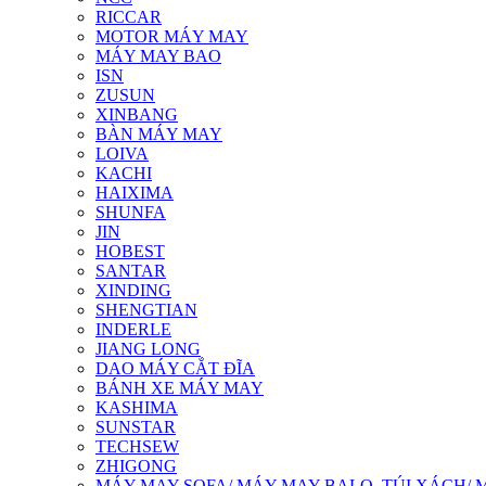
RICCAR
MOTOR MÁY MAY
MÁY MAY BAO
ISN
ZUSUN
XINBANG
BÀN MÁY MAY
LOIVA
KACHI
HAIXIMA
SHUNFA
JIN
HOBEST
SANTAR
XINDING
SHENGTIAN
INDERLE
JIANG LONG
DAO MÁY CẮT ĐĨA
BÁNH XE MÁY MAY
KASHIMA
SUNSTAR
TECHSEW
ZHIGONG
MÁY MAY SOFA/ MÁY MAY BALO, TÚI XÁCH/ 