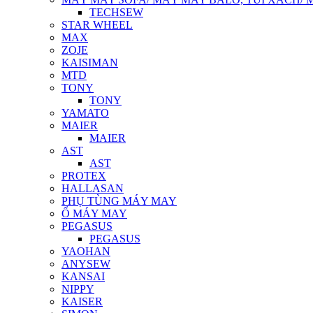
TECHSEW
STAR WHEEL
MAX
ZOJE
KAISIMAN
MTD
TONY
TONY
YAMATO
MAIER
MAIER
AST
AST
PROTEX
HALLASAN
PHỤ TÙNG MÁY MAY
Ổ MÁY MAY
PEGASUS
PEGASUS
YAOHAN
ANYSEW
KANSAI
NIPPY
KAISER