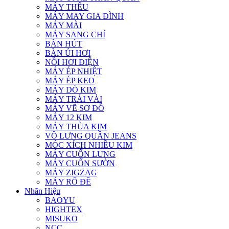
MÁY THÊU
MÁY MAY GIA ĐÌNH
MÁY MÀI
MÁY SANG CHỈ
BÀN HÚT
BÀN ỦI HƠI
NỒI HƠI ĐIỆN
MÁY ÉP NHIỆT
MÁY ÉP KEO
MÁY DÒ KIM
MÁY TRẢI VẢI
MÁY VẼ SƠ ĐỒ
MÁY 12 KIM
MÁY THÙA KIM
VÔ LƯNG QUẦN JEANS
MÓC XÍCH NHIỀU KIM
MÁY CUỐN LƯNG
MÁY CUỐN SƯỜN
MÁY ZIGZAG
MÁY RÔ ĐÊ
Nhãn Hiệu
BAOYU
HIGHTEX
MISUKO
NCC